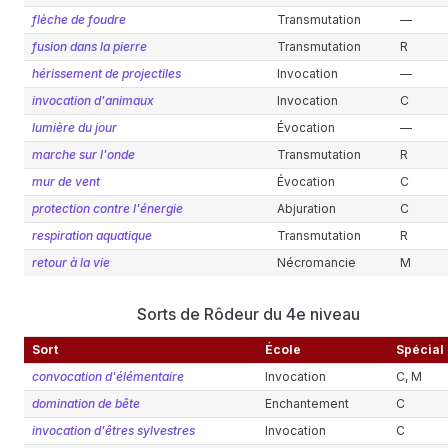
flèche de foudre
Transmutation
—
fusion dans la pierre
Transmutation
R
hérissement de projectiles
Invocation
—
invocation d'animaux
Invocation
C
lumière du jour
Évocation
—
marche sur l'onde
Transmutation
R
mur de vent
Évocation
C
protection contre l'énergie
Abjuration
C
respiration aquatique
Transmutation
R
retour à la vie
Nécromancie
M
Sorts de Rôdeur du 4e niveau
Sort
École
Spécial
convocation d'élémentaire
Invocation
C, M
domination de bête
Enchantement
C
invocation d'êtres sylvestres
Invocation
C