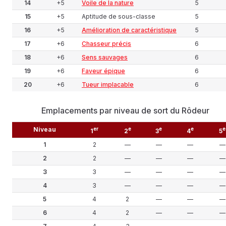
14
+5
Voile de la nature
5
15
+5
Aptitude de sous-classe
5
16
+5
Amélioration de caractéristique
5
17
+6
Chasseur précis
6
18
+6
Sens sauvages
6
19
+6
Faveur épique
6
20
+6
Tueur implacable
6
Emplacements par niveau de sort du Rôdeur
Niveau
er
e
e
e
e
1
2
3
4
5
1
2
—
—
—
—
2
2
—
—
—
—
3
3
—
—
—
—
4
3
—
—
—
—
5
4
2
—
—
—
6
4
2
—
—
—