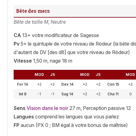
Bête des mers
Bête de taille M, Neutre
CA
13+ votre modificateur de Sagesse
Pv
5+ le quintuple de votre niveau de Rödeur (la bête d
d'autant de DV [des d8] que votre niveau de Rödeur)
Vitesse
1,50 m, nage 18 m
MOD
JS
MOD
JS
MOD
For 14
+2
+2
Dex 14
+2
+2
Con 15
+2
Int 8
-1
-1
Sag 14
+2
+2
Cha 11
0
Sens
Vision dans le noir
27 m, Perception passive 12
Langues
comprend les langues que vous parlez
FP
aucun (PX 0 ; BM égal à votre bonus de maîtrise)