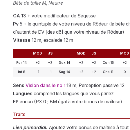
Bête de taille M, Neutre
CA
13 + votre modificateur de Sagesse
Pv
5 + le quintuple de votre niveau de Rôdeur (la bête d
d'autant de DV [des d8] que votre niveau de Rôdeur)
Vitesse
12 m, escalade 12 m
MOD
JS
MOD
JS
MOD
For 14
+2
+2
Dex 14
+2
+2
Con 15
+2
Int 8
-1
-1
Sag 14
+2
+2
Cha 11
0
Sens
Vision dans le noir
18 m, Perception passive 12
Langues
comprend les langues que vous parlez
FP
aucun (PX 0 ; BM égal à votre bonus de maîtrise)
Traits
Lien primordial.
Ajoutez votre bonus de maîtrise à tout 