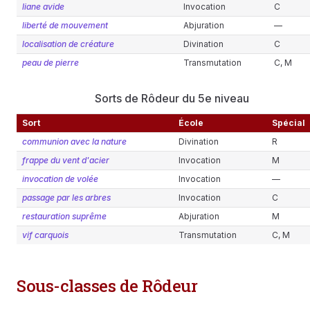
liane avide
Invocation
C
liberté de mouvement
Abjuration
—
localisation de créature
Divination
C
peau de pierre
Transmutation
C, M
Sorts de Rôdeur du 5e niveau
Sort
École
Spécial
communion avec la nature
Divination
R
frappe du vent d'acier
Invocation
M
invocation de volée
Invocation
—
passage par les arbres
Invocation
C
restauration suprême
Abjuration
M
vif carquois
Transmutation
C, M
Sous-classes de Rôdeur