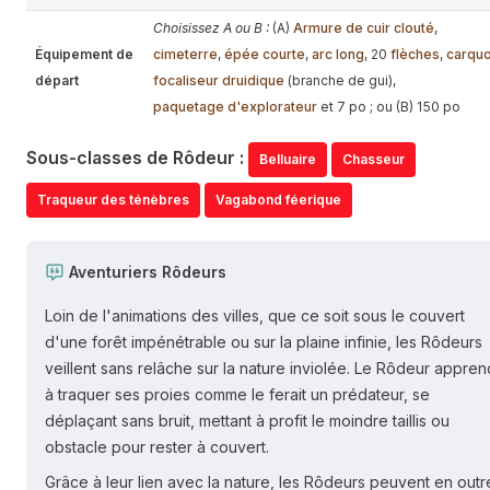
Choisissez A ou B :
(A)
Armure de cuir clouté
,
Équipement de
cimeterre
,
épée courte
,
arc long
, 20
flèches
,
carquo
départ
focaliseur druidique
(branche de gui),
paquetage d'explorateur
et 7 po ; ou (B) 150 po
Sous-classes de Rôdeur :
Belluaire
Chasseur
Traqueur des ténèbres
Vagabond féerique
Aventuriers Rôdeurs
Loin de l'animations des villes, que ce soit sous le couvert
d'une forêt impénétrable ou sur la plaine infinie, les Rôdeurs
veillent sans relâche sur la nature inviolée. Le Rôdeur appren
à traquer ses proies comme le ferait un prédateur, se
déplaçant sans bruit, mettant à profit le moindre taillis ou
obstacle pour rester à couvert.
Grâce à leur lien avec la nature, les Rôdeurs peuvent en outr