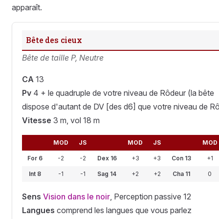
apparaît.
Bête des cieux
Bête de taille P, Neutre
CA
13
Pv
4 + le quadruple de votre niveau de Rôdeur (la bête
dispose d'autant de DV [des d6] que votre niveau de R
Vitesse
3 m, vol 18 m
MOD
JS
MOD
JS
MOD
For 6
-2
-2
Dex 16
+3
+3
Con 13
+1
Int 8
-1
-1
Sag 14
+2
+2
Cha 11
0
Sens
Vision dans le noir
, Perception passive 12
Langues
comprend les langues que vous parlez