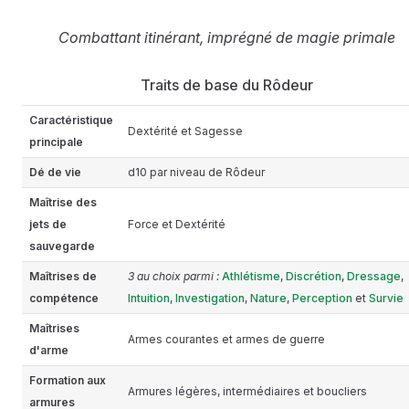
Combattant itinérant, imprégné de magie primale
Traits de base du Rôdeur
Caractéristique
Dextérité et Sagesse
principale
Dé de vie
d10 par niveau de Rôdeur
Maîtrise des
jets de
Force et Dextérité
sauvegarde
Maîtrises de
3 au choix parmi :
Athlétisme
,
Discrétion
,
Dressage
,
compétence
Intuition
,
Investigation
,
Nature
,
Perception
et
Survie
Maîtrises
Armes courantes et armes de guerre
d'arme
Formation aux
Armures légères, intermédiaires et boucliers
armures