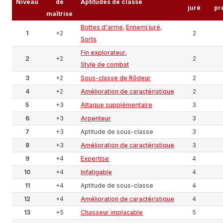
Niveau
de
Aptitudes de classe
juré
pr
maîtrise
Bottes d'arme
,
Ennemi juré
,
1
+2
2
Sorts
Fin explorateur
,
2
+2
2
Style de combat
3
+2
Sous-classe de Rôdeur
2
4
+2
Amélioration de caractéristique
2
5
+3
Attaque supplémentaire
3
6
+3
Arpenteur
3
7
+3
Aptitude de sous-classe
3
8
+3
Amélioration de caractéristique
3
9
+4
Expertise
4
10
+4
Infatigable
4
11
+4
Aptitude de sous-classe
4
12
+4
Amélioration de caractéristique
4
13
+5
Chasseur implacable
5