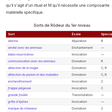
qu'il s'agit d'un rituel et M qu'il nécessite une composante
matérielle spécifique.
Sorts de Rôdeur du 1er niveau
Sort
École
Spécia
alarme
Abjuration
R
amitié avec les animaux
Enchantement
—
baies nourricières
Invocation
—
communication avec les animaux
Divination
R
détection de la magie
Divination
C, R
détection du poison et des maladies
Divination
C, R
enchevêtrement
Invocation
C
frappe piégeuse
Invocation
C
grande foulée
Transmutation
—
grêle d'épines
Invocation
—
marque du chasseur
Divination
C