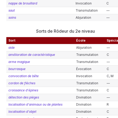
nappe de brouillard
Invocation
C
saut
Transmutation
—
soins
Abjuration
—
Sorts de Rôdeur du 2e niveau
Sort
École
Spécia
aide
Abjuration
—
amélioration de caractéristique
Transmutation
C
arme magique
Transmutation
—
bourrasque
Évocation
C
convocation de bête
Invocation
C, M
cordon de flèches
Transmutation
—
croissance d'épines
Transmutation
C
détection des pièges
Divination
—
localisation d'animaux ou de plantes
Divination
R
localisation d'objet
Divination
C