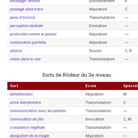
messager animal
Enchantement
R
passage sans trace
Abjuration
C
peau d'écorce
Transmutation
—
perception bestiale
Divination
—
protection contre le poison
Abjuration
—
restauration partielle
Abjuration
—
silence
Illusion
C, R
vision dans le noir
Transmutation
—
Sorts de Rôdeur du 3e niveau
Sort
École
Spécial
antidétection
Abjuration
M
arme élémentaire
Transmutation
C
communication avec les plantes
Transmutation
—
convocation de fée
Invocation
C, M
croissance végétale
Transmutation
—
dissipation de la magie
Abjuration
—