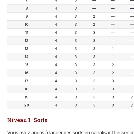
7
4
3
—
—
—
8
4
3
—
—
—
9
4
3
2
—
—
10
4
3
2
—
—
11
4
3
3
—
—
12
4
3
3
—
—
13
4
3
3
1
—
14
4
3
3
1
—
15
4
3
3
2
—
16
4
3
3
2
—
17
4
3
3
3
1
18
4
3
3
3
1
19
4
3
3
3
2
20
4
3
3
3
2
Niveau 1 : Sorts
Vous avez appris à lancer des sorts en canalisant l'essenc