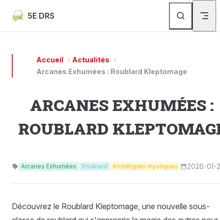
Skip to content
5E DRS
Accueil
Actualités
Arcanes Exhumées : Roublard Kleptomage
ARCANES EXHUMÉES :
ROUBLARD KLEPTOMAG
2026-01-
Arcanes Exhumées
Roublard
Archétypes mystiques
Découvrez le Roublard Kleptomage, une nouvelle sous-