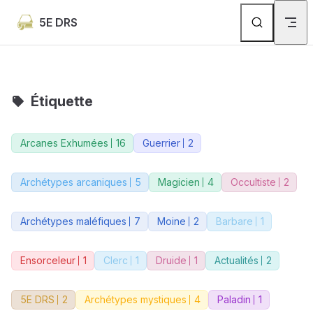
Skip to content
5E DRS
Étiquette
Arcanes Exhumées
16
Guerrier
2
Archétypes arcaniques
5
Magicien
4
Occultiste
2
Archétypes maléfiques
7
Moine
2
Barbare
1
Ensorceleur
1
Clerc
1
Druide
1
Actualités
2
5E DRS
2
Archétypes mystiques
4
Paladin
1